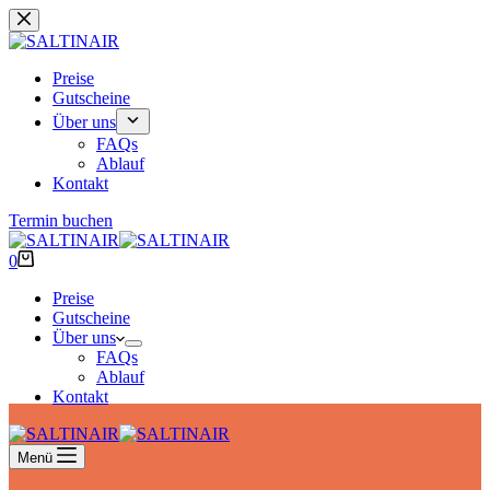
Zum
Inhalt
springen
Preise
Gutscheine
Über uns
FAQs
Ablauf
Kontakt
Termin buchen
Warenkorb
0
Preise
Gutscheine
Über uns
FAQs
Ablauf
Kontakt
Menü