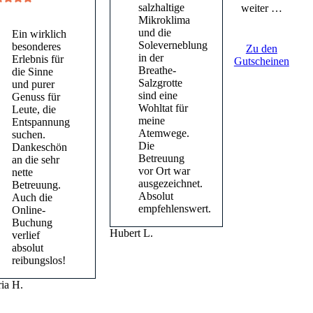
salzhaltige
weiter …
Mikroklima
und die
Ein wirklich
Soleverneblung
besonderes
Zu den
in der
Erlebnis für
Gutscheinen
Breathe-
die Sinne
Salzgrotte
und purer
sind eine
Genuss für
Wohltat für
Leute, die
meine
Entspannung
Atemwege.
suchen.
Die
Dankeschön
Betreuung
an die sehr
vor Ort war
nette
ausgezeichnet.
Betreuung.
Absolut
Auch die
empfehlenswert.
Online-
Buchung
Hubert L.
verlief
absolut
reibungslos!
ia H.