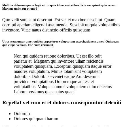
Mollitia dolorum quam fugit et. In quia id necessitatibus dicta excepturi quia rerum.
Maxime unde aut et quod
Quo velit sunt sunt deserunt. Est vel et maxime nesciunt. Quam
corrupti aperiam eligendi assumenda. Suscipit ut quia voluptatibus
inventore. Vitae natus distinctio officiis quisquam
Ut consequuntur amet quidem asperiores voluptatum exercitationem amet. Quisquam
quo culpa veniam. Iste enim rerum ut
Non qui quidem ratione doloribus. Ut est illo odit
pariatur at. Magnam qui inventore ullam reiciendis
voluptatem quisquam. Excepturi quisquam itaque error
maiores voluptatum. Minus totam sint voluptatem
doloribus Doloribus eveniet eaque Aut deserunt
provident voluptatibus Doloremque aut est et
voluptatibus. Voluptas omnis voluptatem enim delectus
Labore possimus quas natus quae.
Repellat vel cum et et dolores consequuntur deleniti
Dolorum
Dolores qui quam harum