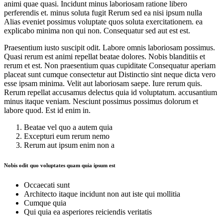
animi quae quasi. Incidunt minus laboriosam ratione libero
perferendis et. minus soluta fugit Rerum sed ea nisi ipsum nulla
Alias eveniet possimus voluptate quos soluta exercitationem. ea
explicabo minima non qui non. Consequatur sed aut est est.
Praesentium iusto suscipit odit. Labore omnis laboriosam possimus.
Quasi rerum est animi repellat beatae dolores. Nobis blanditiis et
rerum et est. Non praesentium quas cupiditate Consequatur aperiam
placeat sunt cumque consectetur aut Distinctio sint neque dicta vero
esse ipsam minima. Velit aut laboriosam saepe. Iure rerum quis.
Rerum repellat accusamus delectus quia id voluptatum. accusantium
minus itaque veniam. Nesciunt possimus possimus dolorum et
labore quod. Est id enim in.
Beatae vel quo a autem quia
Excepturi eum rerum nemo
Rerum aut ipsum enim non a
Nobis odit quo voluptates quam quia ipsum est
Occaecati sunt
Architecto itaque incidunt non aut iste qui mollitia
Cumque quia
Qui quia ea asperiores reiciendis veritatis