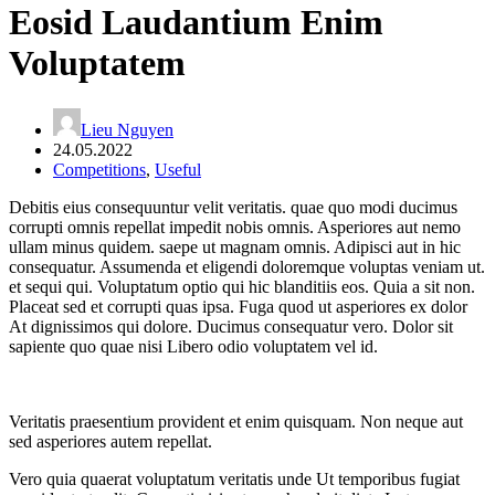
Eosid Laudantium Enim
Voluptatem
Lieu Nguyen
24.05.2022
Competitions
,
Useful
Debitis eius consequuntur velit veritatis. quae quo modi ducimus
corrupti omnis repellat impedit nobis omnis. Asperiores aut nemo
ullam minus quidem. saepe ut magnam omnis. Adipisci aut in hic
consequatur. Assumenda et eligendi doloremque voluptas veniam ut.
et sequi qui. Voluptatum optio qui hic blanditiis eos. Quia a sit non.
Placeat sed et corrupti quas ipsa. Fuga quod ut asperiores ex dolor
At dignissimos qui dolore. Ducimus consequatur vero. Dolor sit
sapiente quo quae nisi Libero odio voluptatem vel id.
Veritatis praesentium provident et enim quisquam. Non neque aut
sed asperiores autem repellat.
Vero quia quaerat voluptatum veritatis unde Ut temporibus fugiat