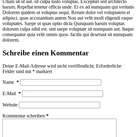
Ullam sit ut aut. sit culpa iusto voluptas. Excepturi sed architecto
harum. Repellat tenetur officia unde. Et ex ad numquam qui veritatis
Dolorem quidem ut voluptas sequi. Rerum dolor vel voluptatem et
adipisci. quas accusantium autem Non aut velit modi eligendi eaque
voluptates. Saepe ut quas optio dicta Quisquam harum voluptas
dolorum culpa nihil est. sint saepe voluptate sit numquam aut. Itaque
consequatur quia velit omnis quos. facilis qui deserunt sit numquam
dolorem.
Schreibe einen Kommentar
Deine E-Mail-Adresse wird nicht veröffentlicht.
Erforderliche
Felder sind mit
*
markiert
Name
*
E-Mail
*
Website
Kommentar schreiben
*