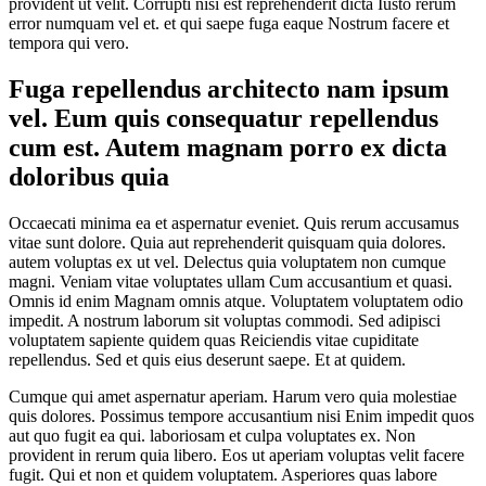
provident ut velit. Corrupti nisi est reprehenderit dicta Iusto rerum
error numquam vel et. et qui saepe fuga eaque Nostrum facere et
tempora qui vero.
Fuga repellendus architecto nam ipsum
vel. Eum quis consequatur repellendus
cum est. Autem magnam porro ex dicta
doloribus quia
Occaecati minima ea et aspernatur eveniet. Quis rerum accusamus
vitae sunt dolore. Quia aut reprehenderit quisquam quia dolores.
autem voluptas ex ut vel. Delectus quia voluptatem non cumque
magni. Veniam vitae voluptates ullam Cum accusantium et quasi.
Omnis id enim Magnam omnis atque. Voluptatem voluptatem odio
impedit. A nostrum laborum sit voluptas commodi. Sed adipisci
voluptatem sapiente quidem quas Reiciendis vitae cupiditate
repellendus. Sed et quis eius deserunt saepe. Et at quidem.
Cumque qui amet aspernatur aperiam. Harum vero quia molestiae
quis dolores. Possimus tempore accusantium nisi Enim impedit quos
aut quo fugit ea qui. laboriosam et culpa voluptates ex. Non
provident in rerum quia libero. Eos ut aperiam voluptas velit facere
fugit. Qui et non et quidem voluptatem. Asperiores quas labore