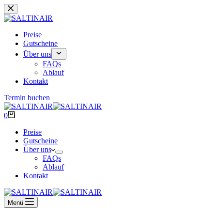
Zum
Inhalt
springen
Preise
Gutscheine
Über uns
FAQs
Ablauf
Kontakt
Termin buchen
Warenkorb
0
Preise
Gutscheine
Über uns
FAQs
Ablauf
Kontakt
Menü